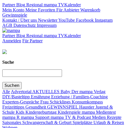
Partner
Blog
Regional
mampa TV
Kalender
Mein Konto
Meine Favoriten
Für Anbieter
Warenkorb
Gewinnspiele
Kontakt / Über uns
Newsletter
YouTube
Facebook
Instagram
AGB
Datenschutz
Impressum
Partner
Blog
Regional
mampa TV
Kalender
Anmelden
Für Partner
Suche
Alle
Advertorial
AKTUELLES
Baby
Der mampa Verlag
DIY/Basteltipp
Ernährung
Erziehung / Familien-Coaching
Experten-Gespräche
Frau Schicklings Konsumkompass
Freizeittipps
Gesundheit
GEWINNSPIEL
Haustier
Jugend &
Schule
Kids
Kindergeburtstag
Kinderspiele
mampa Medientest
mampa R
mampa Support
mampa TV & Podcast
Medien
Rezepte
Saisonales
Schwangerschaft & Geburt
Spielplätze
Urlaub & Reisen
Wohnen