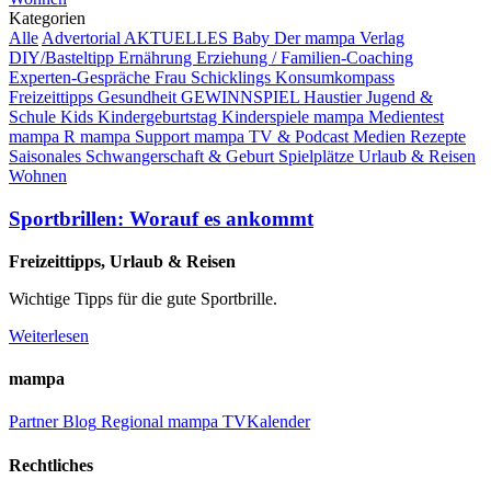
Kategorien
Alle
Advertorial
AKTUELLES
Baby
Der mampa Verlag
DIY/Basteltipp
Ernährung
Erziehung / Familien-Coaching
Experten-Gespräche
Frau Schicklings Konsumkompass
Freizeittipps
Gesundheit
GEWINNSPIEL
Haustier
Jugend &
Schule
Kids
Kindergeburtstag
Kinderspiele
mampa Medientest
mampa R
mampa Support
mampa TV & Podcast
Medien
Rezepte
Saisonales
Schwangerschaft & Geburt
Spielplätze
Urlaub & Reisen
Wohnen
Sportbrillen: Worauf es ankommt
Freizeittipps, Urlaub & Reisen
Wichtige Tipps für die gute Sportbrille.
Weiterlesen
mampa
Partner
Blog
Regional
mampa TV
Kalender
Rechtliches