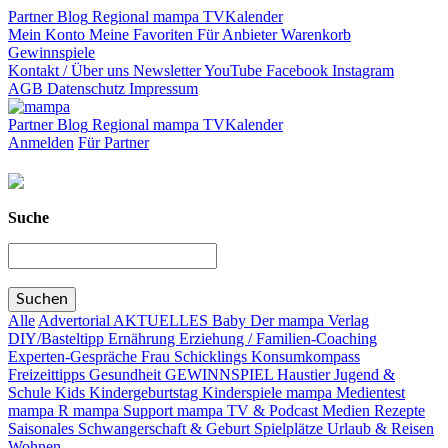
Partner
Blog
Regional
mampa TV
Kalender
Mein Konto
Meine Favoriten
Für Anbieter
Warenkorb
Gewinnspiele
Kontakt / Über uns
Newsletter
YouTube
Facebook
Instagram
AGB
Datenschutz
Impressum
Partner
Blog
Regional
mampa TV
Kalender
Anmelden
Für Partner
Suche
Alle
Advertorial
AKTUELLES
Baby
Der mampa Verlag
DIY/Basteltipp
Ernährung
Erziehung / Familien-Coaching
Experten-Gespräche
Frau Schicklings Konsumkompass
Freizeittipps
Gesundheit
GEWINNSPIEL
Haustier
Jugend &
Schule
Kids
Kindergeburtstag
Kinderspiele
mampa Medientest
mampa R
mampa Support
mampa TV & Podcast
Medien
Rezepte
Saisonales
Schwangerschaft & Geburt
Spielplätze
Urlaub & Reisen
Wohnen