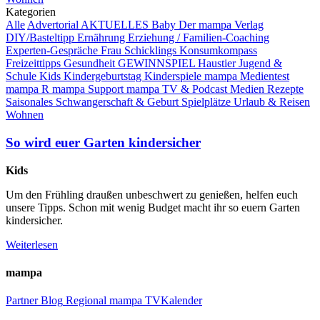
Kategorien
Alle
Advertorial
AKTUELLES
Baby
Der mampa Verlag
DIY/Basteltipp
Ernährung
Erziehung / Familien-Coaching
Experten-Gespräche
Frau Schicklings Konsumkompass
Freizeittipps
Gesundheit
GEWINNSPIEL
Haustier
Jugend &
Schule
Kids
Kindergeburtstag
Kinderspiele
mampa Medientest
mampa R
mampa Support
mampa TV & Podcast
Medien
Rezepte
Saisonales
Schwangerschaft & Geburt
Spielplätze
Urlaub & Reisen
Wohnen
So wird euer Garten kindersicher
Kids
Um den Frühling draußen unbeschwert zu genießen, helfen euch
unsere Tipps. Schon mit wenig Budget macht ihr so euern Garten
kindersicher.
Weiterlesen
mampa
Partner
Blog
Regional
mampa TV
Kalender