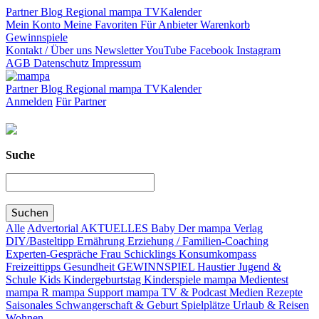
Partner
Blog
Regional
mampa TV
Kalender
Mein Konto
Meine Favoriten
Für Anbieter
Warenkorb
Gewinnspiele
Kontakt / Über uns
Newsletter
YouTube
Facebook
Instagram
AGB
Datenschutz
Impressum
Partner
Blog
Regional
mampa TV
Kalender
Anmelden
Für Partner
Suche
Alle
Advertorial
AKTUELLES
Baby
Der mampa Verlag
DIY/Basteltipp
Ernährung
Erziehung / Familien-Coaching
Experten-Gespräche
Frau Schicklings Konsumkompass
Freizeittipps
Gesundheit
GEWINNSPIEL
Haustier
Jugend &
Schule
Kids
Kindergeburtstag
Kinderspiele
mampa Medientest
mampa R
mampa Support
mampa TV & Podcast
Medien
Rezepte
Saisonales
Schwangerschaft & Geburt
Spielplätze
Urlaub & Reisen
Wohnen