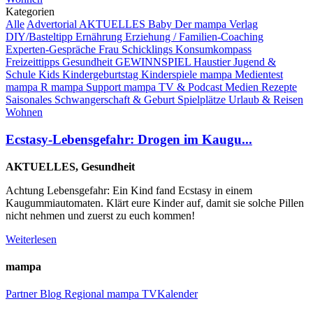
Kategorien
Alle
Advertorial
AKTUELLES
Baby
Der mampa Verlag
DIY/Basteltipp
Ernährung
Erziehung / Familien-Coaching
Experten-Gespräche
Frau Schicklings Konsumkompass
Freizeittipps
Gesundheit
GEWINNSPIEL
Haustier
Jugend &
Schule
Kids
Kindergeburtstag
Kinderspiele
mampa Medientest
mampa R
mampa Support
mampa TV & Podcast
Medien
Rezepte
Saisonales
Schwangerschaft & Geburt
Spielplätze
Urlaub & Reisen
Wohnen
Ecstasy-Lebensgefahr: Drogen im Kaugu...
AKTUELLES, Gesundheit
Achtung Lebensgefahr: Ein Kind fand Ecstasy in einem
Kaugummiautomaten. Klärt eure Kinder auf, damit sie solche Pillen
nicht nehmen und zuerst zu euch kommen!
Weiterlesen
mampa
Partner
Blog
Regional
mampa TV
Kalender