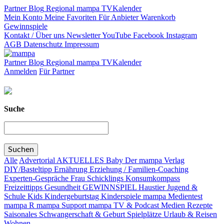
Partner
Blog
Regional
mampa TV
Kalender
Mein Konto
Meine Favoriten
Für Anbieter
Warenkorb
Gewinnspiele
Kontakt / Über uns
Newsletter
YouTube
Facebook
Instagram
AGB
Datenschutz
Impressum
Partner
Blog
Regional
mampa TV
Kalender
Anmelden
Für Partner
Suche
Alle
Advertorial
AKTUELLES
Baby
Der mampa Verlag
DIY/Basteltipp
Ernährung
Erziehung / Familien-Coaching
Experten-Gespräche
Frau Schicklings Konsumkompass
Freizeittipps
Gesundheit
GEWINNSPIEL
Haustier
Jugend &
Schule
Kids
Kindergeburtstag
Kinderspiele
mampa Medientest
mampa R
mampa Support
mampa TV & Podcast
Medien
Rezepte
Saisonales
Schwangerschaft & Geburt
Spielplätze
Urlaub & Reisen
Wohnen