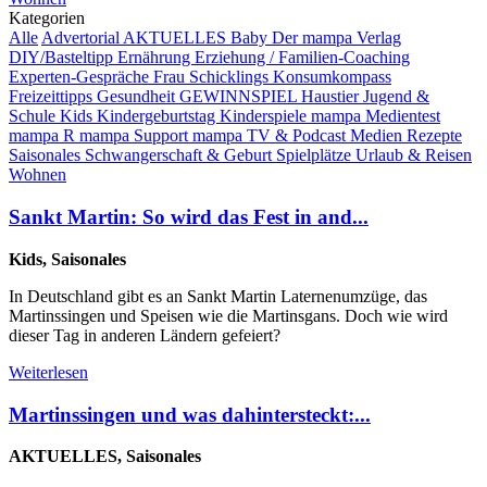
Kategorien
Alle
Advertorial
AKTUELLES
Baby
Der mampa Verlag
DIY/Basteltipp
Ernährung
Erziehung / Familien-Coaching
Experten-Gespräche
Frau Schicklings Konsumkompass
Freizeittipps
Gesundheit
GEWINNSPIEL
Haustier
Jugend &
Schule
Kids
Kindergeburtstag
Kinderspiele
mampa Medientest
mampa R
mampa Support
mampa TV & Podcast
Medien
Rezepte
Saisonales
Schwangerschaft & Geburt
Spielplätze
Urlaub & Reisen
Wohnen
Sankt Martin: So wird das Fest in and...
Kids, Saisonales
In Deutschland gibt es an Sankt Martin Laternenumzüge, das
Martinssingen und Speisen wie die Martinsgans. Doch wie wird
dieser Tag in anderen Ländern gefeiert?
Weiterlesen
Martinssingen und was dahintersteckt:...
AKTUELLES, Saisonales