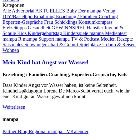
Kategorien
Alle
Advertorial
AKTUELLES
Baby
Der mampa Verlag
DIY/Basteltipp
Ernährung
Erziehung / Familien-Coaching
Experten-Gespräche
Frau Schicklings Konsumkompass
Freizeittipps
Gesundheit
GEWINNSPIEL
Haustier
Jugend &
Schule
Kids
Kindergeburtstag
Kinderspiele
mampa Medientest
mampa R
mampa Support
mampa TV & Podcast
Medien
Rezepte
Saisonales
Schwangerschaft & Geburt
Spielplätze
Urlaub & Reisen
Wohnen
Mein Kind hat Angst vor Wasser!
Erziehung / Familien-Coaching, Experten-Gespräche, Kids
Dass Kinder Angst vor Wasser haben, ist keine Seltenheit.
Kindheitspädagogin Lorena De Marco-Seibt verrät euch, wie ihr
euer Kind gut an Wasser gewöhnen könnt.
Weiterlesen
mampa
Partner
Blog
Regional
mampa TV
Kalender