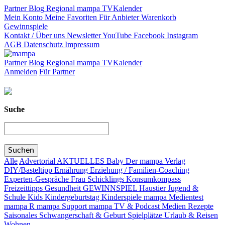
Partner
Blog
Regional
mampa TV
Kalender
Mein Konto
Meine Favoriten
Für Anbieter
Warenkorb
Gewinnspiele
Kontakt / Über uns
Newsletter
YouTube
Facebook
Instagram
AGB
Datenschutz
Impressum
Partner
Blog
Regional
mampa TV
Kalender
Anmelden
Für Partner
Suche
Alle
Advertorial
AKTUELLES
Baby
Der mampa Verlag
DIY/Basteltipp
Ernährung
Erziehung / Familien-Coaching
Experten-Gespräche
Frau Schicklings Konsumkompass
Freizeittipps
Gesundheit
GEWINNSPIEL
Haustier
Jugend &
Schule
Kids
Kindergeburtstag
Kinderspiele
mampa Medientest
mampa R
mampa Support
mampa TV & Podcast
Medien
Rezepte
Saisonales
Schwangerschaft & Geburt
Spielplätze
Urlaub & Reisen
Wohnen