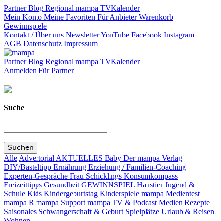
Partner
Blog
Regional
mampa TV
Kalender
Mein Konto
Meine Favoriten
Für Anbieter
Warenkorb
Gewinnspiele
Kontakt / Über uns
Newsletter
YouTube
Facebook
Instagram
AGB
Datenschutz
Impressum
Partner
Blog
Regional
mampa TV
Kalender
Anmelden
Für Partner
Suche
Alle
Advertorial
AKTUELLES
Baby
Der mampa Verlag
DIY/Basteltipp
Ernährung
Erziehung / Familien-Coaching
Experten-Gespräche
Frau Schicklings Konsumkompass
Freizeittipps
Gesundheit
GEWINNSPIEL
Haustier
Jugend &
Schule
Kids
Kindergeburtstag
Kinderspiele
mampa Medientest
mampa R
mampa Support
mampa TV & Podcast
Medien
Rezepte
Saisonales
Schwangerschaft & Geburt
Spielplätze
Urlaub & Reisen
Wohnen