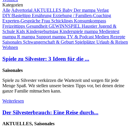
Kategorien
Alle
Advertorial
AKTUELLES
Baby
Der mampa Verlag
DIY/Basteltipp
Ernährung
Erziehung / Familien-Coaching
Experten-Gespräche
Frau Schicklings Konsumkompass
Freizeittipps
Gesundheit
GEWINNSPIEL
Haustier
Jugend &
Schule
Kids
Kindergeburtstag
Kinderspiele
mampa Medientest
mampa R
mampa Support
mampa TV & Podcast
Medien
Rezepte
Saisonales
Schwangerschaft & Geburt
Spielplätze
Urlaub & Reisen
Wohnen
Spiele zu Silvester: 3 Ideen für die ...
Saisonales
Spiele zu Silvester verkürzen die Wartezeit und sorgen für jede
Menge Spaß. Wir stellen unsere besten Tipps vor, bei denen deine
ganze Familie mitmachen kann.
Weiterlesen
Der Silvesterbrauch: Eine Reise durch...
AKTUELLES, Saisonales