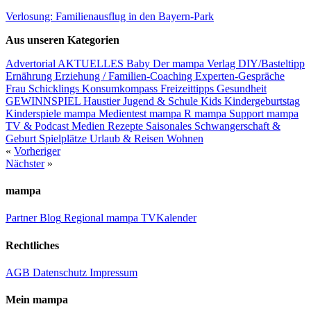
Verlosung: Familienausflug in den Bayern-Park
Aus unseren Kategorien
Advertorial
AKTUELLES
Baby
Der mampa Verlag
DIY/Basteltipp
Ernährung
Erziehung / Familien-Coaching
Experten-Gespräche
Frau Schicklings Konsumkompass
Freizeittipps
Gesundheit
GEWINNSPIEL
Haustier
Jugend & Schule
Kids
Kindergeburtstag
Kinderspiele
mampa Medientest
mampa R
mampa Support
mampa
TV & Podcast
Medien
Rezepte
Saisonales
Schwangerschaft &
Geburt
Spielplätze
Urlaub & Reisen
Wohnen
«
Vorheriger
Nächster
»
mampa
Partner
Blog
Regional
mampa TV
Kalender
Rechtliches
AGB
Datenschutz
Impressum
Mein mampa