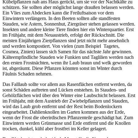
Kübelpflanzen nah ans Haus gerückt, um sie vor der Nachtkälte zu
schützen. Sie sollten aber möglichst lange draußen belassen werden.
Ein Vlies zum Abdecken kann die Freiluftsaison vor dem
Einwintern verlängern. In den Beeten sollten alle standfesten
Stauden, wie Astern, Sonnenhut, Ziergräser stehen gelassen werden.
Insekten und andere kleine Tiere finden hier ein Winterquartier. Erst
im Frühjahr, mit dem Neuaustrieb, erfolgt der Rückschnitt. Die
meisten Einjährigen Zierpflanzen sind jetzt nicht mehr ansehnlich
und werden kompostiert. Von vielen (zum Beispiel Tagetes,
Cosmea, Zinien) lassen sich Samen für das nächste Jahr gewinnen.
Kälteempfindliche Stauden wie Funkien und Taglilien werden nach
den ersten Frostnächten, wenn ihr Laub braun und welk geworden
ist, abgeräumt. Diese Pflanzen könnten sonst im Winter durch
Fäulnis Schaden nehmen.
Das Falllaub sollte vor allem aus Rasenflächen entfernt werden, da
sonst Schäden auftreten und Lücken entstehen. In Stauden- und
Gehölzflächen wird über den Winter eine Laubschicht belassen. Erst
im Frühjahr, mit dem Austrieb der Zwiebelpflanzen und Stauden,
wird das Laub grob entfernt und der Rest beim Bodenlockern
eingearbeitet. Dahlienknollen im Garten kommen aus der Erde,
wenn der Frost die oberirdischen Pflanzenteile geschädigt hat. Zum
Einwintern werden Grünmasse und Erde entfernt und die Knollen
trocken, dunkel, kühl aber frostfrei im Keller gelagert.