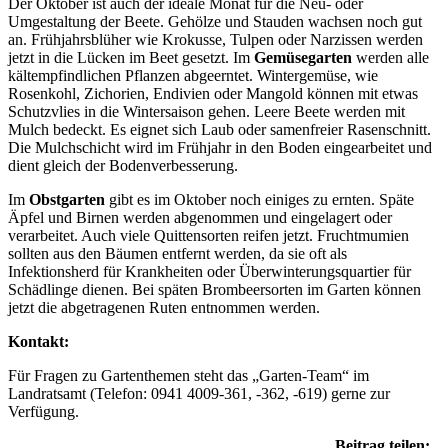
Der Oktober ist auch der ideale Monat für die Neu- oder
Umgestaltung der Beete. Gehölze und Stauden wachsen noch gut
an. Frühjahrsblüher wie Krokusse, Tulpen oder Narzissen werden
jetzt in die Lücken im Beet gesetzt. Im
Gemüsegarten
werden alle
kältempfindlichen Pflanzen abgeerntet. Wintergemüse, wie
Rosenkohl, Zichorien, Endivien oder Mangold können mit etwas
Schutzvlies in die Wintersaison gehen. Leere Beete werden mit
Mulch bedeckt. Es eignet sich Laub oder samenfreier Rasenschnitt.
Die Mulchschicht wird im Frühjahr in den Boden eingearbeitet und
dient gleich der Bodenverbesserung.
Im
Obstgarten
gibt es im Oktober noch einiges zu ernten. Späte
Äpfel und Birnen werden abgenommen und eingelagert oder
verarbeitet. Auch viele Quittensorten reifen jetzt. Fruchtmumien
sollten aus den Bäumen entfernt werden, da sie oft als
Infektionsherd für Krankheiten oder Überwinterungsquartier für
Schädlinge dienen. Bei späten Brombeersorten im Garten können
jetzt die abgetragenen Ruten entnommen werden.
Kontakt:
Für Fragen zu Gartenthemen steht das „Garten-Team“ im
Landratsamt (Telefon: 0941 4009-361, -362, -619) gerne zur
Verfügung.
Beitrag teilen: