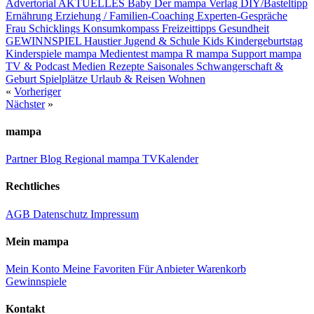
Advertorial
AKTUELLES
Baby
Der mampa Verlag
DIY/Basteltipp
Ernährung
Erziehung / Familien-Coaching
Experten-Gespräche
Frau Schicklings Konsumkompass
Freizeittipps
Gesundheit
GEWINNSPIEL
Haustier
Jugend & Schule
Kids
Kindergeburtstag
Kinderspiele
mampa Medientest
mampa R
mampa Support
mampa
TV & Podcast
Medien
Rezepte
Saisonales
Schwangerschaft &
Geburt
Spielplätze
Urlaub & Reisen
Wohnen
«
Vorheriger
Nächster
»
mampa
Partner
Blog
Regional
mampa TV
Kalender
Rechtliches
AGB
Datenschutz
Impressum
Mein mampa
Mein Konto
Meine Favoriten
Für Anbieter
Warenkorb
Gewinnspiele
Kontakt