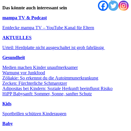
Das könnte auch interessant sein
mampa TV & Podcast
Entdecke mampa TV – YouTube Kanal für Eltern
AKTUELLES
Urteil: Herdplatte nicht ausgeschaltet ist grob fahrlässig
Gesundheit
Medien machen Kinder unaufmerksamer
Warnung vor Junkfood
Zöliakie: So erkennst du die Autoimmunerkrankung
Zecken: Fürchterliche Schmarotzer
Adipositas bei Kindern: Soziale Herkunft beeinflusst Risiko
HiPP Babysanft: Sommer, Sonne, sanfter Schutz
Kids
Sportbrillen schützen Kinderaugen
Baby