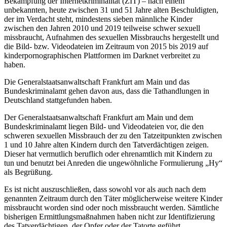
Bekämpfung der Internetkriminalität (ZIT) – nach einem
unbekannten, heute zwischen 31 und 51 Jahre alten Beschuldigten,
der im Verdacht steht, mindestens sieben männliche Kinder
zwischen den Jahren 2010 und 2019 teilweise schwer sexuell
missbraucht, Aufnahmen des sexuellen Missbrauchs hergestellt und
die Bild- bzw. Videodateien im Zeitraum von 2015 bis 2019 auf
kinderpornographischen Plattformen im Darknet verbreitet zu
haben.
Die Generalstaatsanwaltschaft Frankfurt am Main und das
Bundeskriminalamt gehen davon aus, dass die Tathandlungen in
Deutschland stattgefunden haben.
Der Generalstaatsanwaltschaft Frankfurt am Main und dem
Bundeskriminalamt liegen Bild- und Videodateien vor, die den
schweren sexuellen Missbrauch der zu den Tatzeitpunkten zwischen
1 und 10 Jahre alten Kindern durch den Tatverdächtigen zeigen.
Dieser hat vermutlich beruflich oder ehrenamtlich mit Kindern zu
tun und benutzt bei Anreden die ungewöhnliche Formulierung „Hy“
als Begrüßung.
Es ist nicht auszuschließen, dass sowohl vor als auch nach dem
genannten Zeitraum durch den Täter möglicherweise weitere Kinder
missbraucht worden sind oder noch missbraucht werden. Sämtliche
bisherigen Ermittlungsmaßnahmen haben nicht zur Identifizierung
des Tatverdächtigen, der Opfer oder der Tatorte geführt.