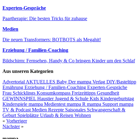
Experten-Gespräche
Paartherapie: Die besten Tricks für zuhause
Medien
Die neuen Transformers: BOTBOTS als Megahit!
Erziehung / Familien-Coaching
Bildschirm: Fernsehen, Handy & Co bringen Kinder um den Schlaf
Aus unseren Kategorien
Advertorial
AKTUELLES
Baby
Der mampa Verlag
DIY/Basteltipp
Ernährung
Erziehung / Familien-Coaching
Experten-Gespräche
Frau Schicklings Konsumkompass
Freizeittipps
Gesundheit
GEWINNSPIEL
Haustier
Jugend & Schule
Kids
Kindergeburtstag
Kinderspiele
mampa Medientest
mampa R
mampa Support
mampa
TV & Podcast
Medien
Rezepte
Saisonales
Schwangerschaft &
Geburt
Spielplätze
Urlaub & Reisen
Wohnen
«
Vorheriger
Nächster
»
mampa