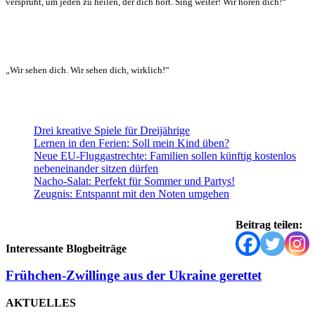
versprüht, um jeden zu heilen, der dich hört. Sing weiter! Wir hören dich!“
„Wir sehen dich. Wir sehen dich, wirklich!“
Drei kreative Spiele für Dreijährige
Lernen in den Ferien: Soll mein Kind üben?
Neue EU-Fluggastrechte: Familien sollen künftig kostenlos
nebeneinander sitzen dürfen
Nacho-Salat: Perfekt für Sommer und Partys!
Zeugnis: Entspannt mit den Noten umgehen
Beitrag teilen:
Interessante Blogbeiträge
Frühchen-Zwillinge aus der Ukraine gerettet
AKTUELLES