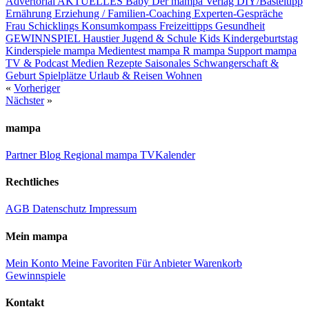
Advertorial
AKTUELLES
Baby
Der mampa Verlag
DIY/Basteltipp
Ernährung
Erziehung / Familien-Coaching
Experten-Gespräche
Frau Schicklings Konsumkompass
Freizeittipps
Gesundheit
GEWINNSPIEL
Haustier
Jugend & Schule
Kids
Kindergeburtstag
Kinderspiele
mampa Medientest
mampa R
mampa Support
mampa
TV & Podcast
Medien
Rezepte
Saisonales
Schwangerschaft &
Geburt
Spielplätze
Urlaub & Reisen
Wohnen
«
Vorheriger
Nächster
»
mampa
Partner
Blog
Regional
mampa TV
Kalender
Rechtliches
AGB
Datenschutz
Impressum
Mein mampa
Mein Konto
Meine Favoriten
Für Anbieter
Warenkorb
Gewinnspiele
Kontakt