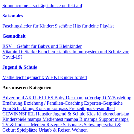
Sonnencreme – so trägst du sie perfekt auf
Saisonales
Faschingslieder für Kinder: 9 schöne Hits für deine Playlist
Gesundheit
RSV – Gefahr für Babys und Kleinkinder
Vitamin D: Starke Knochen, stabiles Immunsystem und Schutz vor
Covid-19?
Jugend & Schule
Mathe leicht gemacht: Wie KI Kinder fördert
Aus unseren Kategorien
Advertorial
AKTUELLES
Baby
Der mampa Verlag
DIY/Basteltipp
Ernährung
Erziehung / Familien-Coaching
Experten-Gespräche
Frau Schicklings Konsumkompass
Freizeittipps
Gesundheit
GEWINNSPIEL
Haustier
Jugend & Schule
Kids
Kindergeburtstag
Kinderspiele
mampa Medientest
mampa R
mampa Support
mampa
TV & Podcast
Medien
Rezepte
Saisonales
Schwangerschaft &
Geburt
Spielplätze
Urlaub & Reisen
Wohnen