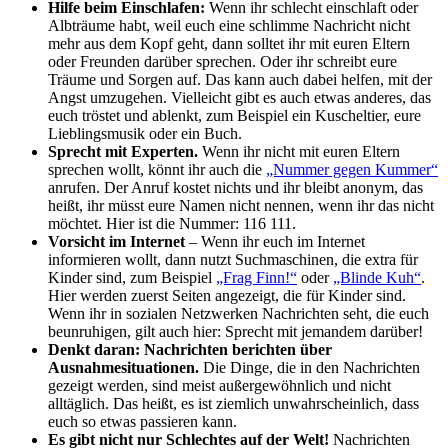
Hilfe beim Einschlafen:
Wenn ihr schlecht einschlaft oder
Albträume habt, weil euch eine schlimme Nachricht nicht
mehr aus dem Kopf geht, dann solltet ihr mit euren Eltern
oder Freunden darüber sprechen. Oder ihr schreibt eure
Träume und Sorgen auf. Das kann auch dabei helfen, mit der
Angst umzugehen. Vielleicht gibt es auch etwas anderes, das
euch tröstet und ablenkt, zum Beispiel ein Kuscheltier, eure
Lieblingsmusik oder ein Buch.
Sprecht mit Experten.
Wenn ihr nicht mit euren Eltern
sprechen wollt, könnt ihr auch die
„Nummer gegen Kummer“
anrufen. Der Anruf kostet nichts und ihr bleibt anonym, das
heißt, ihr müsst eure Namen nicht nennen, wenn ihr das nicht
möchtet. Hier ist die Nummer: 116 111.
Vorsicht im Internet
– Wenn ihr euch im Internet
informieren wollt, dann nutzt Suchmaschinen, die extra für
Kinder sind, zum Beispiel
„Frag Finn!“
oder
„Blinde Kuh“
.
Hier werden zuerst Seiten angezeigt, die für Kinder sind.
Wenn ihr in sozialen Netzwerken Nachrichten seht, die euch
beunruhigen, gilt auch hier: Sprecht mit jemandem darüber!
Denkt daran: Nachrichten berichten über
Ausnahmesituationen.
Die Dinge, die in den Nachrichten
gezeigt werden, sind meist außergewöhnlich und nicht
alltäglich. Das heißt, es ist ziemlich unwahrscheinlich, dass
euch so etwas passieren kann.
Es gibt nicht nur Schlechtes auf der Welt!
Nachrichten