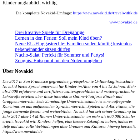
Kinder unglaublich wichtig.
Die komplette Novakid-Umfrage:
https://new.novakid.de/travelwithkids
www.novakid.de
Drei kreative Spiele für Dreijährige
Lernen in den Ferien: Soll mein Kind üben?
Neue EU-Fluggastrechte: Familien sollen künftig kostenlos
nebeneinander sitzen dürfen
Nacho-Salat: Perfekt für Sommer und Partys!
Zeugnis: Entspannt mit den Noten umgehen
Über Novakid
Die 2017 in San Francisco gegründete, preisgekrönte Online-Englischschule
Novakid bietet Sprachunterricht für Kinder im Alter von 4 bis 12 Jahren. Mehr
als 2.000 erfahrene und zertifizierte muttersprachliche und muttersprachnahe
Lehrkräfte erteilen über diese interaktive Online-Plattform Einzel- und
Gruppenunterricht. Jede 25-minütige Unterrichtsstunde ist eine aufregende
Kombination aus umfassendem Sprachunterricht, Spielen und Aktivitäten, die
junge Lernende fesseln und weiterbilden. Novakid hat seit seiner Gründung im
Jahr 2017 über 14 Millionen Unterrichtsstunden an mehr als 600.000 Schüler
erteilt. Novakid will Kindern helfen, eine bessere Zukunft zu haben, indem es
tiefe und sinnvolle Verbindungen über Grenzen und Kulturen hinweg herstellt.
https://www.novakid.de