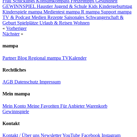
Frau Schicklings Konsumkompass
Freizeittipps
Gesundheit
GEWINNSPIEL
Haustier
Jugend & Schule
Kids
Kindergeburtstag
Kinderspiele
mampa Medientest
mampa R
mampa Support
mampa
TV & Podcast
Medien
Rezepte
Saisonales
Schwangerschaft &
Geburt
Spielplätze
Urlaub & Reisen
Wohnen
«
Vorheriger
Nächster
»
mampa
Partner
Blog
Regional
mampa TV
Kalender
Rechtliches
AGB
Datenschutz
Impressum
Mein mampa
Mein Konto
Meine Favoriten
Für Anbieter
Warenkorb
Gewinnspiele
Kontakt
Kontakt / Über uns
Newsletter
YouTube
Facebook
Instagram