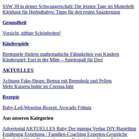
SSW 39 in deiner Schwangerschaft: Die letzten Tage im Mutterleib
Kleidung für Herbstbabys: Tipps für den ersten Spaziergang
Gesundheit
Vorsicht, giftige Schönheiten!
Kinderspiele
Brettspiele fördern mathematische Fähigkeiten von Kindern
Kinderspiel: Esel in der Mitte – Spielespaß für Drei
AKTUELLES
Achtung Fake-Shops: Betrug mit Brennholz und Pellets
Mehr Kaiserschnitte im Corona-Jahr
Rezepte
Baby-Led-Weaning-Rezept: Avocado Frittata
Aus unseren Kategorien
Advertorial
AKTUELLES
Baby
Der mampa Verlag
DIY/Basteltipp
Ernährung
Erziehung / Familien-Coaching
Experten-Gespräche