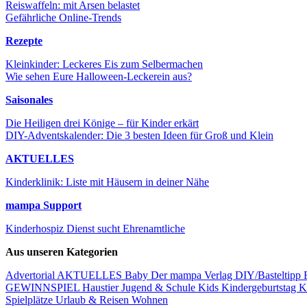
Reiswaffeln: mit Arsen belastet
Gefährliche Online-Trends
Rezepte
Kleinkinder: Leckeres Eis zum Selbermachen
Wie sehen Eure Halloween-Leckerein aus?
Saisonales
Die Heiligen drei Könige – für Kinder erkärt
DIY-Adventskalender: Die 3 besten Ideen für Groß und Klein
AKTUELLES
Kinderklinik: Liste mit Häusern in deiner Nähe
mampa Support
Kinderhospiz Dienst sucht Ehrenamtliche
Aus unseren Kategorien
Advertorial
AKTUELLES
Baby
Der mampa Verlag
DIY/Basteltipp
GEWINNSPIEL
Haustier
Jugend & Schule
Kids
Kindergeburtstag
K
Spielplätze
Urlaub & Reisen
Wohnen