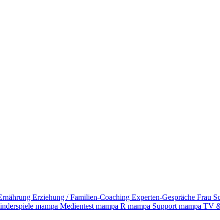
Ernährung
Erziehung / Familien-Coaching
Experten-Gespräche
Frau S
inderspiele
mampa Medientest
mampa R
mampa Support
mampa TV &