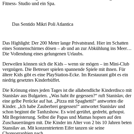
Fitness- Studio und ein Spa.
Das Sentido Mikri Poli Atlantica
Das Highlight: Der 200 Meter lange Privatstrand. Hier im Schatten
eines Sonnenschirmes dösen – ab und an zur Abkühlung ins Meer…
Die Vollendung eines gelungenen Urlaubs.
Derweilen können sich die Kids – wenn sie mögen – im Mini-Club
vergnügen. Die Betreuer spielen spannende Spiele mit ihnen. Für
ältere Kids gibt es eine PlayStation-Ecke. Im Restaurant gibt es ein
niedrig gesetztes Kinderbüffet.
Die Krönung eines jeden Tages ist die allabendliche Kinderdisco mit
Stanislav aus Bulgarien. „Was habt ihr gegessen?“ ruft Stanislav, der
eine gelbe Perücke auf hat. „Pizza mit Spaghetti!“ antworten die
Kinder. „Ich habe Zauberbrei gegessen!“ antwortet Stanislav und
schon beginnt die Tanhzshow. Es wird gerührt, gedreht, gehopst.
Mit Begeisterung. Selbst die Papas und Mamas hopsen auf den
Zuschauerrängen mit. Die Kinder im Alter von 2 bis 10 Jahren beten
Stansilav an. Mit konzentriertem Eifer tanzen sie seine
Choreographien nach.