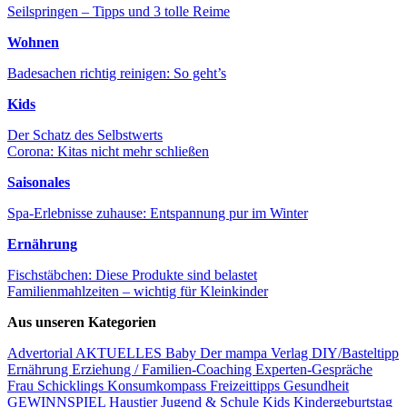
Seilspringen – Tipps und 3 tolle Reime
Wohnen
Badesachen richtig reinigen: So geht’s
Kids
Der Schatz des Selbstwerts
Corona: Kitas nicht mehr schließen
Saisonales
Spa-Erlebnisse zuhause: Entspannung pur im Winter
Ernährung
Fischstäbchen: Diese Produkte sind belastet
Familienmahlzeiten – wichtig für Kleinkinder
Aus unseren Kategorien
Advertorial
AKTUELLES
Baby
Der mampa Verlag
DIY/Basteltipp
Ernährung
Erziehung / Familien-Coaching
Experten-Gespräche
Frau Schicklings Konsumkompass
Freizeittipps
Gesundheit
GEWINNSPIEL
Haustier
Jugend & Schule
Kids
Kindergeburtstag