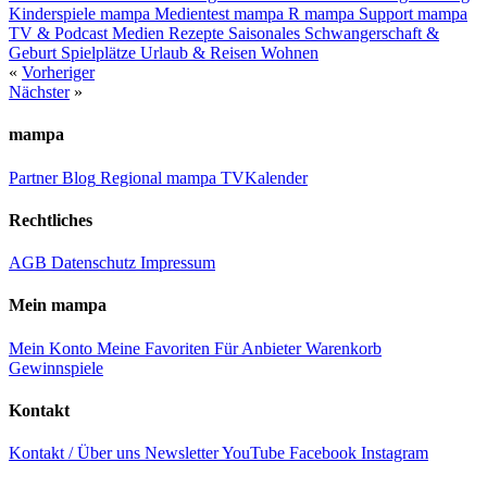
Kinderspiele
mampa Medientest
mampa R
mampa Support
mampa
TV & Podcast
Medien
Rezepte
Saisonales
Schwangerschaft &
Geburt
Spielplätze
Urlaub & Reisen
Wohnen
«
Vorheriger
Nächster
»
mampa
Partner
Blog
Regional
mampa TV
Kalender
Rechtliches
AGB
Datenschutz
Impressum
Mein mampa
Mein Konto
Meine Favoriten
Für Anbieter
Warenkorb
Gewinnspiele
Kontakt
Kontakt / Über uns
Newsletter
YouTube
Facebook
Instagram