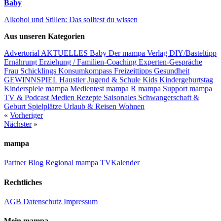
Baby
Alkohol und Stillen: Das solltest du wissen
Aus unseren Kategorien
Advertorial
AKTUELLES
Baby
Der mampa Verlag
DIY/Basteltipp
Ernährung
Erziehung / Familien-Coaching
Experten-Gespräche
Frau Schicklings Konsumkompass
Freizeittipps
Gesundheit
GEWINNSPIEL
Haustier
Jugend & Schule
Kids
Kindergeburtstag
Kinderspiele
mampa Medientest
mampa R
mampa Support
mampa
TV & Podcast
Medien
Rezepte
Saisonales
Schwangerschaft &
Geburt
Spielplätze
Urlaub & Reisen
Wohnen
«
Vorheriger
Nächster
»
mampa
Partner
Blog
Regional
mampa TV
Kalender
Rechtliches
AGB
Datenschutz
Impressum
Mein mampa