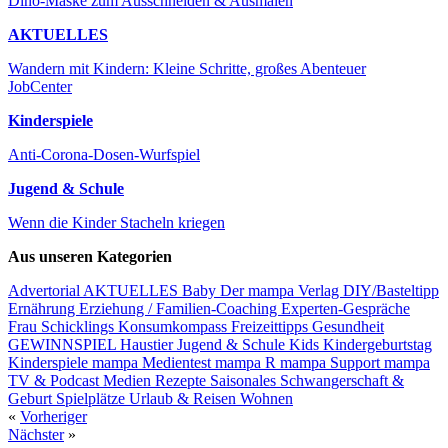
Dino-Maske zum Ausschneiden & Ausmalen
AKTUELLES
Wandern mit Kindern: Kleine Schritte, großes Abenteuer
JobCenter
Kinderspiele
Anti-Corona-Dosen-Wurfspiel
Jugend & Schule
Wenn die Kinder Stacheln kriegen
Aus unseren Kategorien
Advertorial
AKTUELLES
Baby
Der mampa Verlag
DIY/Basteltipp
Ernährung
Erziehung / Familien-Coaching
Experten-Gespräche
Frau Schicklings Konsumkompass
Freizeittipps
Gesundheit
GEWINNSPIEL
Haustier
Jugend & Schule
Kids
Kindergeburtstag
Kinderspiele
mampa Medientest
mampa R
mampa Support
mampa
TV & Podcast
Medien
Rezepte
Saisonales
Schwangerschaft &
Geburt
Spielplätze
Urlaub & Reisen
Wohnen
«
Vorheriger
Nächster
»