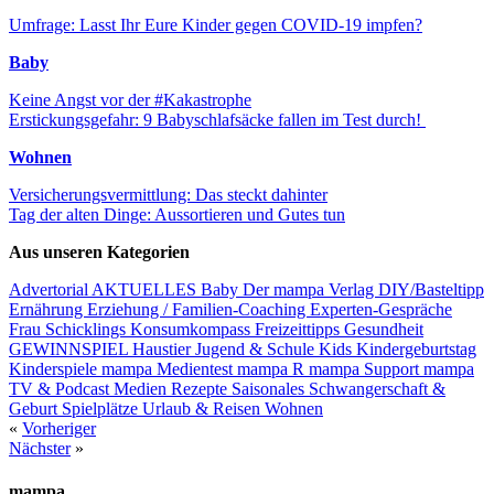
Umfrage: Lasst Ihr Eure Kinder gegen COVID-19 impfen?
Baby
Keine Angst vor der #Kakastrophe
Erstickungsgefahr: 9 Babyschlafsäcke fallen im Test durch!
Wohnen
Versicherungsvermittlung: Das steckt dahinter
Tag der alten Dinge: Aussortieren und Gutes tun
Aus unseren Kategorien
Advertorial
AKTUELLES
Baby
Der mampa Verlag
DIY/Basteltipp
Ernährung
Erziehung / Familien-Coaching
Experten-Gespräche
Frau Schicklings Konsumkompass
Freizeittipps
Gesundheit
GEWINNSPIEL
Haustier
Jugend & Schule
Kids
Kindergeburtstag
Kinderspiele
mampa Medientest
mampa R
mampa Support
mampa
TV & Podcast
Medien
Rezepte
Saisonales
Schwangerschaft &
Geburt
Spielplätze
Urlaub & Reisen
Wohnen
«
Vorheriger
Nächster
»
mampa