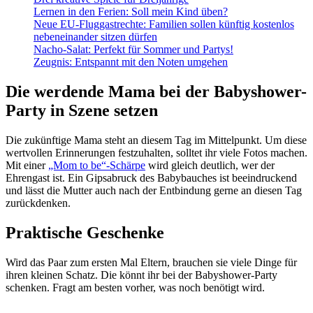
Lernen in den Ferien: Soll mein Kind üben?
Neue EU-Fluggastrechte: Familien sollen künftig kostenlos
nebeneinander sitzen dürfen
Nacho-Salat: Perfekt für Sommer und Partys!
Zeugnis: Entspannt mit den Noten umgehen
Die werdende Mama bei der Babyshower-
Party in Szene setzen
Die zukünftige Mama steht an diesem Tag im Mittelpunkt. Um diese
wertvollen Erinnerungen festzuhalten, solltet ihr viele Fotos machen.
Mit einer
„Mom to be“-Schärpe
wird gleich deutlich, wer der
Ehrengast ist. Ein Gipsabruck des Babybauches ist beeindruckend
und lässt die Mutter auch nach der Entbindung gerne an diesen Tag
zurückdenken.
Praktische Geschenke
Wird das Paar zum ersten Mal Eltern, brauchen sie viele Dinge für
ihren kleinen Schatz. Die könnt ihr bei der Babyshower-Party
schenken. Fragt am besten vorher, was noch benötigt wird.