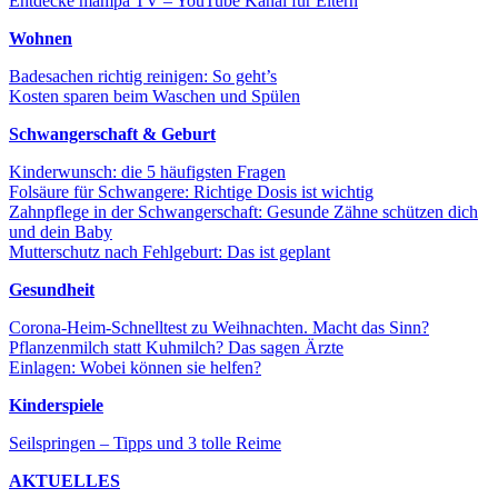
Entdecke mampa TV – YouTube Kanal für Eltern
Wohnen
Badesachen richtig reinigen: So geht’s
Kosten sparen beim Waschen und Spülen
Schwangerschaft & Geburt
Kinderwunsch: die 5 häufigsten Fragen
Folsäure für Schwangere: Richtige Dosis ist wichtig
Zahnpflege in der Schwangerschaft: Gesunde Zähne schützen dich
und dein Baby
Mutterschutz nach Fehlgeburt: Das ist geplant
Gesundheit
Corona-Heim-Schnelltest zu Weihnachten. Macht das Sinn?
Pflanzenmilch statt Kuhmilch? Das sagen Ärzte
Einlagen: Wobei können sie helfen?
Kinderspiele
Seilspringen – Tipps und 3 tolle Reime
AKTUELLES