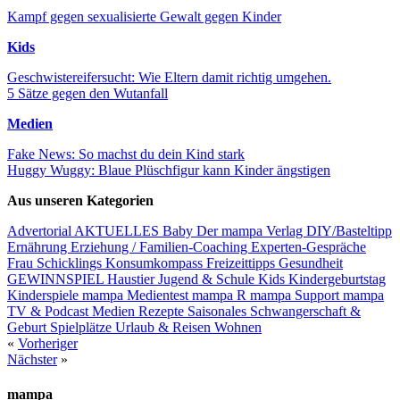
Kampf gegen sexualisierte Gewalt gegen Kinder
Kids
Geschwistereifersucht: Wie Eltern damit richtig umgehen.
5 Sätze gegen den Wutanfall
Medien
Fake News: So machst du dein Kind stark
Huggy Wuggy: Blaue Plüschfigur kann Kinder ängstigen
Aus unseren Kategorien
Advertorial
AKTUELLES
Baby
Der mampa Verlag
DIY/Basteltipp
Ernährung
Erziehung / Familien-Coaching
Experten-Gespräche
Frau Schicklings Konsumkompass
Freizeittipps
Gesundheit
GEWINNSPIEL
Haustier
Jugend & Schule
Kids
Kindergeburtstag
Kinderspiele
mampa Medientest
mampa R
mampa Support
mampa
TV & Podcast
Medien
Rezepte
Saisonales
Schwangerschaft &
Geburt
Spielplätze
Urlaub & Reisen
Wohnen
«
Vorheriger
Nächster
»
mampa